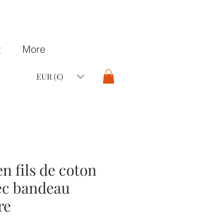
t
More
EUR (€)
n fils de coton
ec bandeau
re