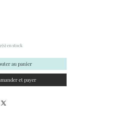
le(s) en stock
outer au panier
mander et payer