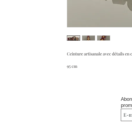
Ceinture artisanale avec détails en c
95 cm
Abon
prom