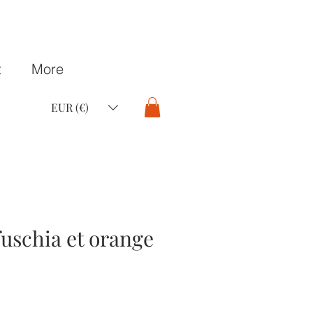
t
More
EUR (€)
fuschia et orange